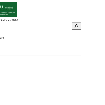
réatrices 2016
Rechercher
act