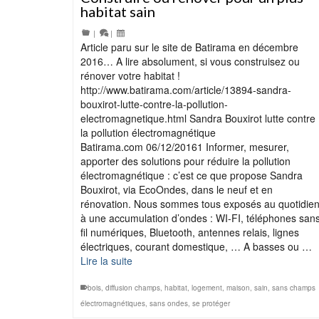
habitat sain
|
|
Article paru sur le site de Batirama en décembre
2016… A lire absolument, si vous construisez ou
rénover votre habitat !
http://www.batirama.com/article/13894-sandra-
bouxirot-lutte-contre-la-pollution-
electromagnetique.html Sandra Bouxirot lutte contre
la pollution électromagnétique
Batirama.com 06/12/20161 Informer, mesurer,
apporter des solutions pour réduire la pollution
électromagnétique : c’est ce que propose Sandra
Bouxirot, via EcoOndes, dans le neuf et en
rénovation. Nous sommes tous exposés au quotidie
à une accumulation d’ondes : WI-FI, téléphones san
fil numériques, Bluetooth, antennes relais, lignes
électriques, courant domestique, … A basses ou …
Lire la suite
bois
,
diffusion champs
,
habitat
,
logement
,
maison
,
sain
,
sans champs
électromagnétiques
,
sans ondes
,
se protéger