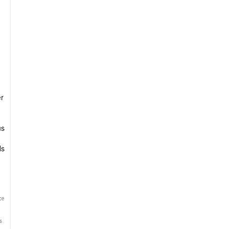
er
us
ls
ce
s