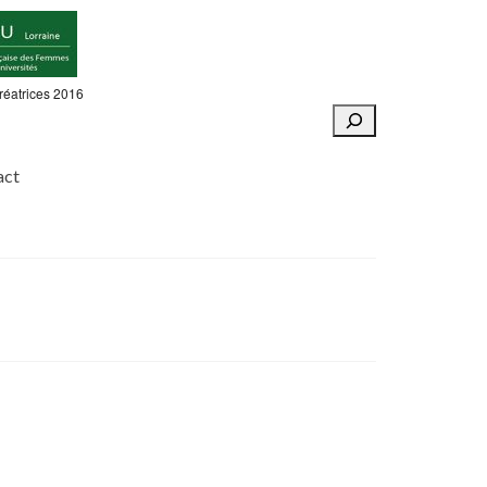
réatrices 2016
Rechercher
act