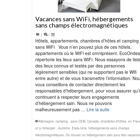
Vacances sans WiFi, hébergements
sans champs électromagnétiques
|
|
Hôtels, appartements, chambres d’hôtes et camping
sans WiFi Vous n’en pouvez plus de ces hôtels,
appartements où le WiFi est omniprésent. EcoOndes
répertorie les lieux sans WiFi. Nous essayons de list
des lieux connus et testés par des personnes
légèrement sensibles (qui ne supportent pas le Wifi
entre autre) et de vous transmettre l’information. No
vous conseillons de contacter directement les
responsables d’hébergement, pour vous assurer qu’i
continuent à respecter leurs engagements
d’hébergement sain. Nous ne pouvons
malheureusement pas …
Lire la suite
Allemagne
,
camping...sans CEM
,
Canada
,
chambres d'hôtes
,
en Fran
et à l'étranger : Autriche
,
Etats-Unis
,
hébergements sans champs
électromagnétiques
,
Où trouver un hébergement sain pour des vacance