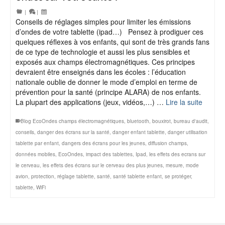
|
|
Conseils de réglages simples pour limiter les émissions
d’ondes de votre tablette (ipad…) Pensez à prodiguer ces
quelques réflexes à vos enfants, qui sont de très grands fans
de ce type de technologie et aussi les plus sensibles et
exposés aux champs électromagnétiques. Ces principes
devraient être enseignés dans les écoles : l’éducation
nationale oublie de donner le mode d’emploi en terme de
prévention pour la santé (principe ALARA) de nos enfants.
La plupart des applications (jeux, vidéos,…) …
Lire la suite
Blog EcoOndes champs électromagnétiques
,
bluetooth
,
bouxirot
,
bureau d'audit
,
conseils
,
danger des écrans sur la santé
,
danger enfant tablette
,
danger utilisation
tablette par enfant
,
dangers des écrans pour les jeunes
,
diffusion champs
,
données mobiles
,
EcoOndes
,
impact des tablettes
,
Ipad
,
les effets des ecrans sur
le cerveau
,
les effets des écrans sur le cerveau des plus jeunes
,
mesure
,
mode
avion
,
protection
,
réglage tablette
,
santé
,
santé tablette enfant
,
se protéger
,
tablette
,
WiFi