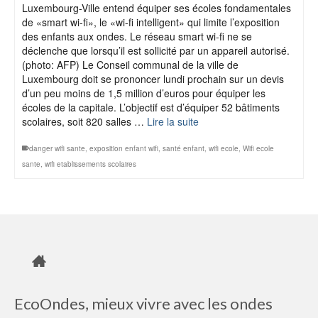
Luxembourg-Ville entend équiper ses écoles fondamentales
de «smart wi-fi», le «wi-fi intelligent» qui limite l’exposition
des enfants aux ondes. Le réseau smart wi-fi ne se
déclenche que lorsqu’il est sollicité par un appareil autorisé.
(photo: AFP) Le Conseil communal de la ville de
Luxembourg doit se prononcer lundi prochain sur un devis
d’un peu moins de 1,5 million d’euros pour équiper les
écoles de la capitale. L’objectif est d’équiper 52 bâtiments
scolaires, soit 820 salles …
Lire la suite
danger wifi sante
,
exposition enfant wifi
,
santé enfant
,
wifi ecole
,
Wifi ecole
sante
,
wifi etablissements scolaires
EcoOndes, mieux vivre avec les ondes