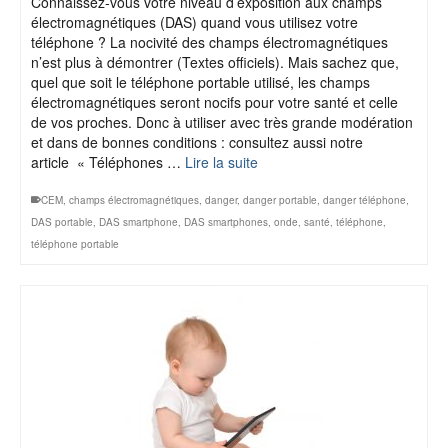
Connaissez-vous votre niveau d’exposition aux champs
électromagnétiques (DAS) quand vous utilisez votre
téléphone ? La nocivité des champs électromagnétiques
n’est plus à démontrer (Textes officiels). Mais sachez que,
quel que soit le téléphone portable utilisé, les champs
électromagnétiques seront nocifs pour votre santé et celle
de vos proches. Donc à utiliser avec très grande modération
et dans de bonnes conditions : consultez aussi notre
article « Téléphones …
Lire la suite
CEM
,
champs électromagnétiques
,
danger
,
danger portable
,
danger téléphone
,
DAS portable
,
DAS smartphone
,
DAS smartphones
,
onde
,
santé
,
téléphone
,
téléphone portable