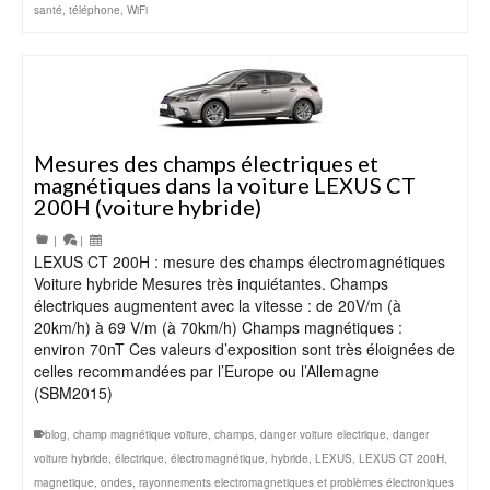
santé
,
téléphone
,
WiFi
Mesures des champs électriques et
magnétiques dans la voiture LEXUS CT
200H (voiture hybride)
|
|
LEXUS CT 200H : mesure des champs électromagnétiques
Voiture hybride Mesures très inquiétantes. Champs
électriques augmentent avec la vitesse : de 20V/m (à
20km/h) à 69 V/m (à 70km/h) Champs magnétiques :
environ 70nT Ces valeurs d’exposition sont très éloignées de
celles recommandées par l’Europe ou l’Allemagne
(SBM2015)
blog
,
champ magnétique voiture
,
champs
,
danger voiture electrique
,
danger
voiture hybride
,
électrique
,
électromagnétique
,
hybride
,
LEXUS
,
LEXUS CT 200H
,
magnetique
,
ondes
,
rayonnements electromagnetiques et problèmes électroniques