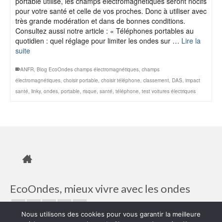
portable utilisé, les champs électromagnétiques seront nocifs
pour votre santé et celle de vos proches. Donc à utiliser avec
très grande modération et dans de bonnes conditions.
Consultez aussi notre article : « Téléphones portables au
quotidien : quel réglage pour limiter les ondes sur …
Lire la
suite
ANFR
,
Blog EcoOndes champs électromagnétiques
,
champs
électromagnétiques
,
choisir portable
,
choisir téléphone
,
classement
,
DAS
,
impact
santé
,
linky
,
ondes
,
portable
,
risque
,
santé
,
téléphone
,
test voitures électriques
EcoOndes, mieux vivre avec les ondes
Nous utilisons des cookies pour vous garantir la meilleure