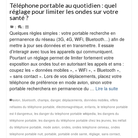
Téléphone portable au quotidien : quel
réglage pour limiter les ondes sur votre
santé ?
|
|
Quelques règles simples : votre portable recherche en
permanence du réseau (3G, 4G, WiFi, Bluetooth…) afin de
mettre à jour ses données et en transmettre. Il essaie
d’interagir avec tous les appareils qui communiquent.
Pourtant un réglage permet de limiter fortement votre
exposition aux ondes tout en autorisant les appels et sms :
coupez les « données mobiles », « WiFi », « Bluetooth »,
« sans contact ». Lors de vos déplacements, placez votre
téléphone de préférence en mode avion, sinon votre
portable recherchera en permanence du …
Lire la suite
avion
,
bluetooth
,
champs
,
danger
,
déplacements
,
données mobiles
,
effets
néfastes du téléphone portable
,
électromagnétique
,
enfants
,
le telephone portable
est il dangereux
,
les danger du telephone portable wikipedia
,
les dangers du
téléphone portable
,
les dangers du téléphone portable chez les jeunes
,
les méfait
du téléphone portable
,
mode avion
,
ondes
,
ondes telephone cerveau
,
ondes
telephone portable nuit
,
portable
,
portable onde sante
,
réglage
,
sans contact
,