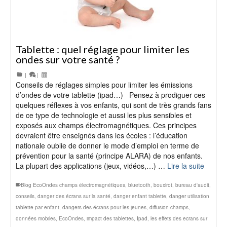
Tablette : quel réglage pour limiter les
ondes sur votre santé ?
|
|
Conseils de réglages simples pour limiter les émissions
d’ondes de votre tablette (ipad…) Pensez à prodiguer ces
quelques réflexes à vos enfants, qui sont de très grands fans
de ce type de technologie et aussi les plus sensibles et
exposés aux champs électromagnétiques. Ces principes
devraient être enseignés dans les écoles : l’éducation
nationale oublie de donner le mode d’emploi en terme de
prévention pour la santé (principe ALARA) de nos enfants.
La plupart des applications (jeux, vidéos,…) …
Lire la suite
Blog EcoOndes champs électromagnétiques
,
bluetooth
,
bouxirot
,
bureau d'audit
,
conseils
,
danger des écrans sur la santé
,
danger enfant tablette
,
danger utilisation
tablette par enfant
,
dangers des écrans pour les jeunes
,
diffusion champs
,
données mobiles
,
EcoOndes
,
impact des tablettes
,
Ipad
,
les effets des ecrans sur