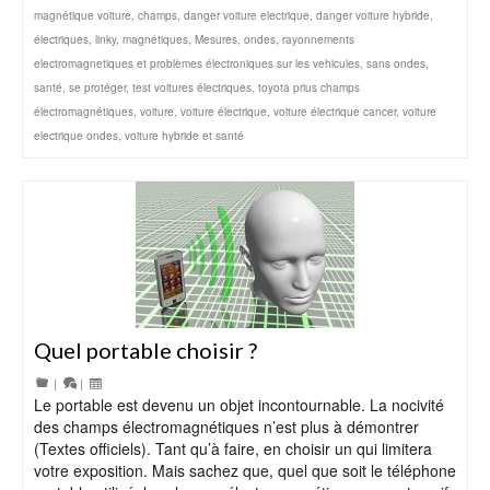
magnétique voiture
,
champs
,
danger voiture electrique
,
danger voiture hybride
,
électriques
,
linky
,
magnétiques
,
Mesures
,
ondes
,
rayonnements
electromagnetiques et problèmes électroniques sur les vehicules
,
sans ondes
,
santé
,
se protéger
,
test voitures électriques
,
toyota prius champs
électromagnétiques
,
voiture
,
voiture électrique
,
voiture électrique cancer
,
voiture
electrique ondes
,
voiture hybride et santé
Quel portable choisir ?
|
|
Le portable est devenu un objet incontournable. La nocivité
des champs électromagnétiques n’est plus à démontrer
(Textes officiels). Tant qu’à faire, en choisir un qui limitera
votre exposition. Mais sachez que, quel que soit le téléphone