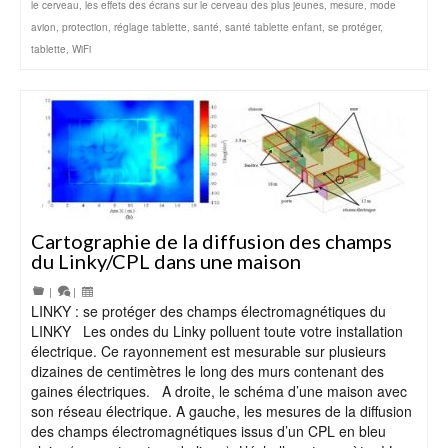
le cerveau
,
les effets des écrans sur le cerveau des plus jeunes
,
mesure
,
mode
avion
,
protection
,
réglage tablette
,
santé
,
santé tablette enfant
,
se protéger
,
tablette
,
WiFi
Cartographie de la diffusion des champs
du Linky/CPL dans une maison
|
|
LINKY : se protéger des champs électromagnétiques du
LINKY Les ondes du Linky polluent toute votre installation
électrique. Ce rayonnement est mesurable sur plusieurs
dizaines de centimètres le long des murs contenant des
gaines électriques. A droite, le schéma d’une maison avec
son réseau électrique. A gauche, les mesures de la diffusion
des champs électromagnétiques issus d’un CPL en bleu