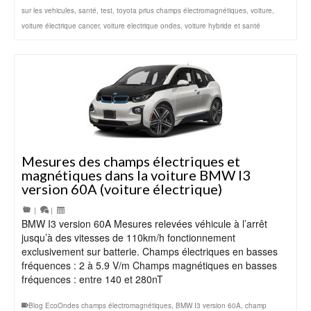
sur les vehicules
,
santé
,
test
,
toyota prius champs électromagnétiques
,
voiture
,
voiture électrique cancer
,
voiture electrique ondes
,
voiture hybride et santé
Mesures des champs électriques et
magnétiques dans la voiture BMW I3
version 60A (voiture électrique)
|
|
BMW I3 version 60A Mesures relevées véhicule à l’arrêt
jusqu’à des vitesses de 110km/h fonctionnement
exclusivement sur batterie. Champs électriques en basses
fréquences : 2 à 5.9 V/m Champs magnétiques en basses
fréquences : entre 140 et 280nT
Blog EcoOndes champs électromagnétiques
,
BMW I3 version 60A
,
champ